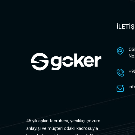
İLETİ
OS
No
+9
in
45 yılı aşkın tecrübesi, yenilikçi çözüm
anlayışı ve müşteri odaklı kadrosuyla