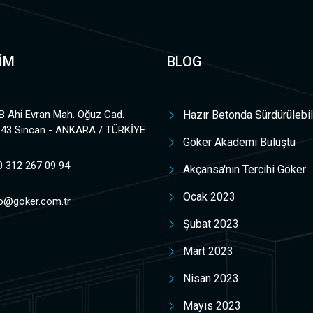
ŞİM
BLOG
B Ahi Evran Mah. Oğuz Cad.
Hazır Betonda Sürdürülebil
:43 Sincan - ANKARA / TÜRKİYE
Göker Akademi Buluştu
0 312 267 09 94
Akçansa'nın Tercihi Göker
Ocak 2023
fo@goker.com.tr
Şubat 2023
Mart 2023
Nisan 2023
Mayıs 2023