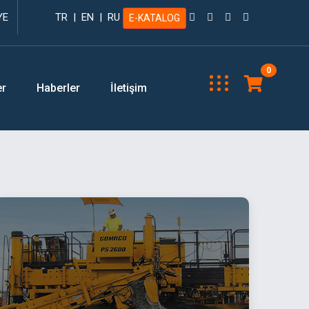
YE
TR
|
EN
|
RU
E-KATALOG
0
er
Haberler
İletişim