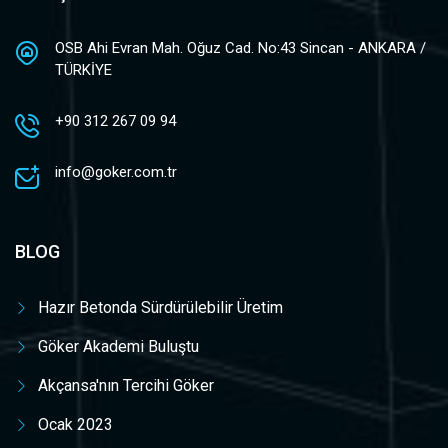
OSB Ahi Evran Mah. Oğuz Cad. No:43 Sincan - ANKARA /
TÜRKİYE
+90 312 267 09 94
info@goker.com.tr
BLOG
Hazır Betonda Sürdürülebilir Üretim
Göker Akademi Buluştu
Akçansa'nın Tercihi Göker
Ocak 2023