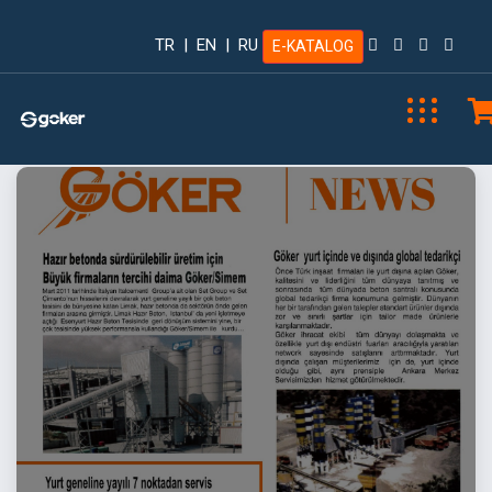
TR
|
EN
|
RU
E-KATALOG