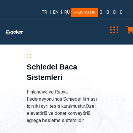
TR
|
EN
|
RU
E-KATALOG
Schiedel Baca
Sistemleri
Finlandiya ve Rusya
Federasyonu’nda Schiedel firması
için iki ayrı tesis kurulmuştur.Özel
elevatörlü ve döner konveyörlü
agrega besleme sistemlidir.